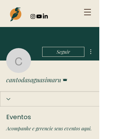
Mais ações
Seguir
cantodasaguasimaru
Administrador
cantodasaguasimaru
Eventos
Acompanhe e gerencie seus eventos aqui.