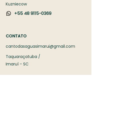
Kuzniecow
+55 48 9115-0369
CONTATO
cantodasaguasimarui@gmail.com
Taquaraçatuba /
Imaruí - SC
ASSINE A NOSSA NEWSLETTER
Assinar